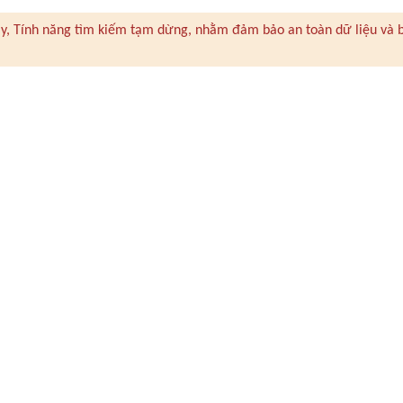
 này, Tính năng tìm kiếm tạm dừng, nhằm đảm bảo an toàn dữ liệu và 