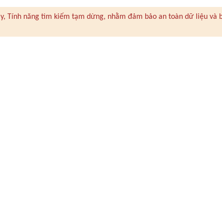
 này, Tính năng tìm kiếm tạm dừng, nhằm đảm bảo an toàn dữ liệu và 