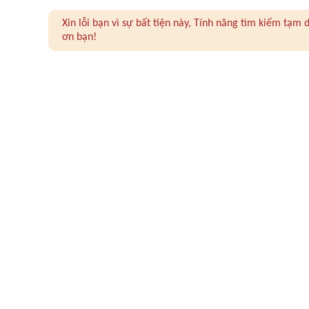
Xin lỗi bạn vì sự bất tiện này, Tính năng tìm kiếm tạ
ơn bạn!