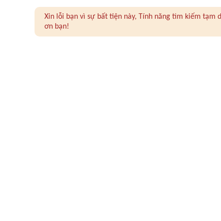
Xin lỗi bạn vì sự bất tiện này, Tính năng tìm kiếm tạ
ơn bạn!