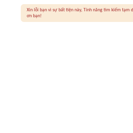
Xin lỗi bạn vì sự bất tiện này, Tính năng tìm kiếm tạ
ơn bạn!