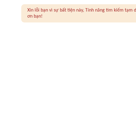
Xin lỗi bạn vì sự bất tiện này, Tính năng tìm kiếm tạ
ơn bạn!