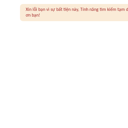
Xin lỗi bạn vì sự bất tiện này, Tính năng tìm kiếm tạ
ơn bạn!