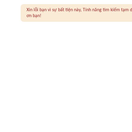
Xin lỗi bạn vì sự bất tiện này, Tính năng tìm kiếm tạ
ơn bạn!