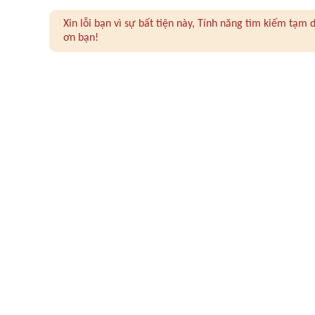
Xin lỗi bạn vì sự bất tiện này, Tính năng tìm kiếm tạ
ơn bạn!