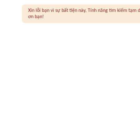
Xin lỗi bạn vì sự bất tiện này, Tính năng tìm kiếm tạ
ơn bạn!