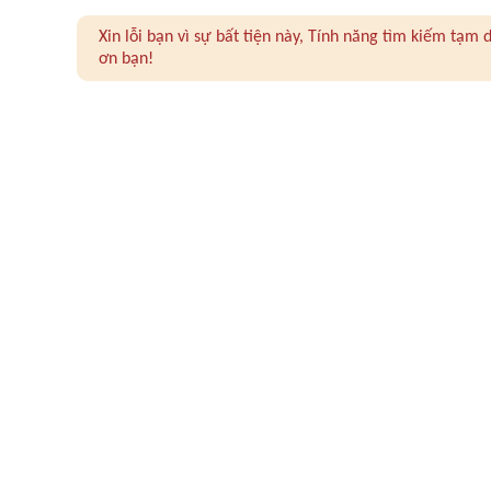
Xin lỗi bạn vì sự bất tiện này, Tính năng tìm kiếm tạ
ơn bạn!