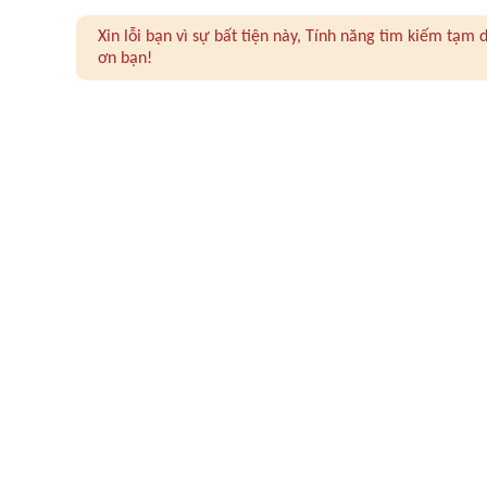
Xin lỗi bạn vì sự bất tiện này, Tính năng tìm kiếm tạ
ơn bạn!