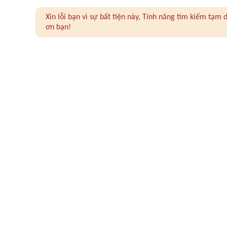
Xin lỗi bạn vì sự bất tiện này, Tính năng tìm kiếm tạ
ơn bạn!