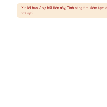
Xin lỗi bạn vì sự bất tiện này, Tính năng tìm kiếm tạ
ơn bạn!