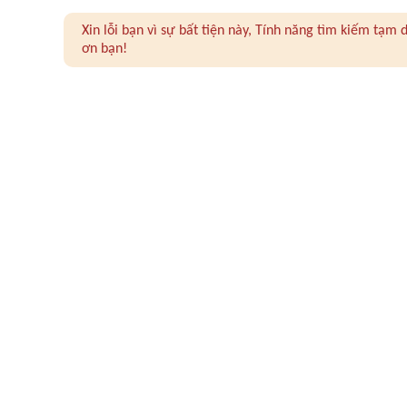
Xin lỗi bạn vì sự bất tiện này, Tính năng tìm kiếm tạ
ơn bạn!