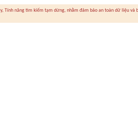
 này, Tính năng tìm kiếm tạm dừng, nhằm đảm bảo an toàn dữ liệu và 