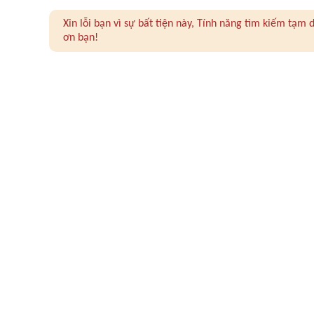
Xin lỗi bạn vì sự bất tiện này, Tính năng tìm kiếm tạ
ơn bạn!