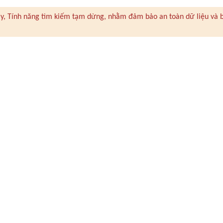
 này, Tính năng tìm kiếm tạm dừng, nhằm đảm bảo an toàn dữ liệu và 