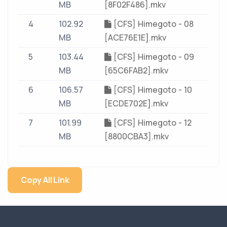
MB
[8F02F486].mkv
4
102.92
[CFS] Himegoto - 08
MB
[ACE76E1E].mkv
5
103.44
[CFS] Himegoto - 09
MB
[65C6FAB2].mkv
6
106.57
[CFS] Himegoto - 10
MB
[ECDE702E].mkv
7
101.99
[CFS] Himegoto - 12
MB
[8800CBA3].mkv
Copy All Link