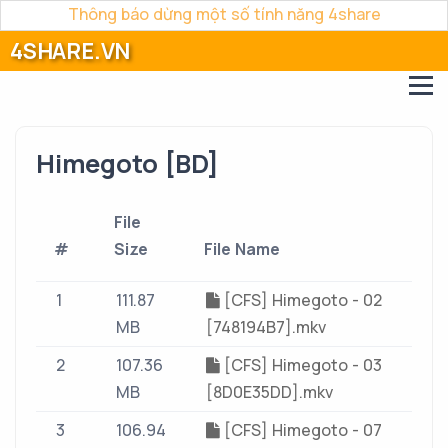
Thông báo dừng một số tính năng 4share
4SHARE.VN
Himegoto [BD]
File
#
Size
File Name
1
111.87
[CFS] Himegoto - 02
MB
[748194B7].mkv
2
107.36
[CFS] Himegoto - 03
MB
[8D0E35DD].mkv
3
106.94
[CFS] Himegoto - 07