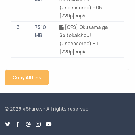
(Uncensored) - 05
[720p].mp4
3
75.10
[CFS] Okusama ga
MB
Seitokaichou!
(Uncensored) - 11
[720p].mp4
Copy All Link
© 2026 4Share.vn
All rights reserved.