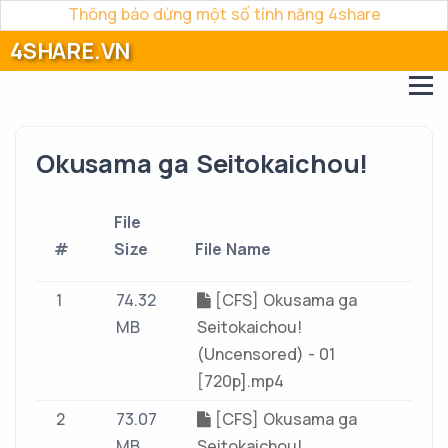
Thông báo dừng một số tính năng 4share
4SHARE.VN
Okusama ga Seitokaichou!
File
#
Size
File Name
1
74.32
[CFS] Okusama ga
MB
Seitokaichou!
(Uncensored) - 01
[720p].mp4
2
73.07
[CFS] Okusama ga
MB
Seitokaichou!