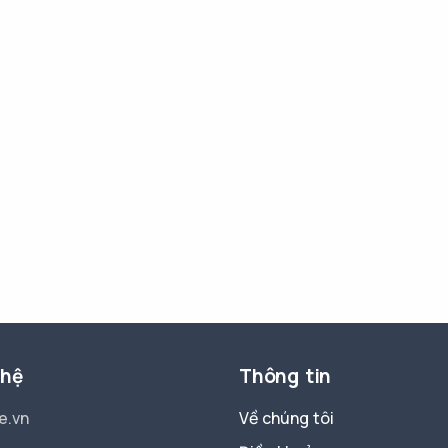
 hệ
Thông tin
e.vn
Về chúng tôi