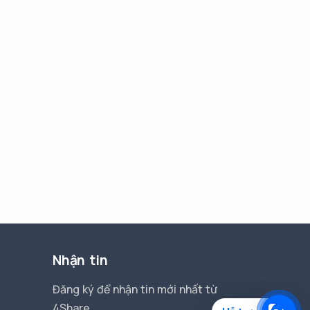
Nhận tin
Đăng ký để nhận tin mới nhất từ
4Share.