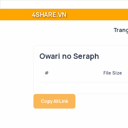
4SHARE.VN
Tran
Owari no Seraph
#
File Size
Copy All Link