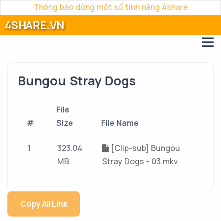
Thông báo dừng một số tính năng 4share
4SHARE.VN
Bungou Stray Dogs
File
#
Size
File Name
1
323.04
[Clip-sub] Bungou
MB
Stray Dogs - 03.mkv
Copy All Link