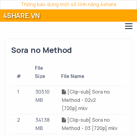
Thông báo dừng một số tính năng 4share
4SHARE.VN
Sora no Method
File
#
Size
File Name
1
303.10
[Clip-sub] Sora no
MB
Method - 02v2
[720p].mkv
2
341.38
[Clip-sub] Sora no
MB
Method - 03 [720p].mkv