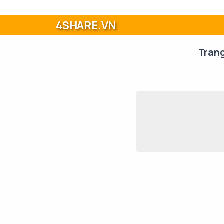
4SHARE.VN
Tran