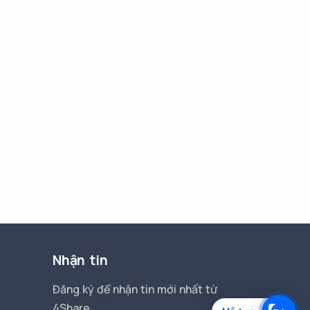
Nhận tin
Đăng ký để nhận tin mới nhất từ
4Share.