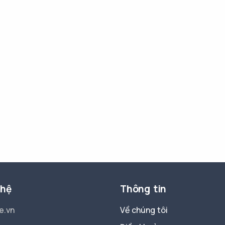
 hệ
Thông tin
e.vn
Về chúng tôi