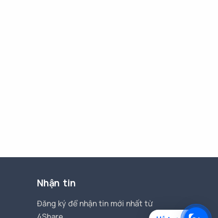
Nhận tin
Đăng ký để nhận tin mới nhất từ
4Share.