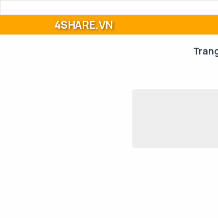
4SHARE.VN
Tran