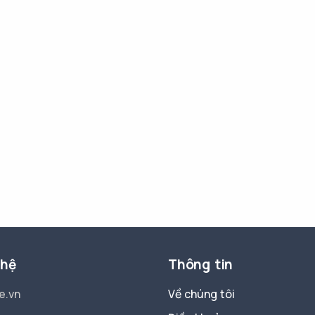
 hệ
Thông tin
e.vn
Về chúng tôi