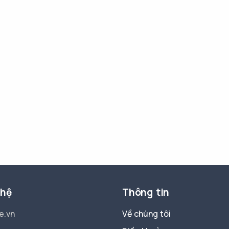
 hệ
Thông tin
e.vn
Về chúng tôi