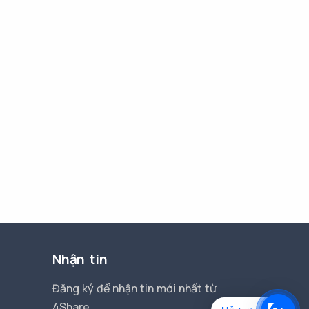
Nhận tin
Đăng ký để nhận tin mới nhất từ
4Share.