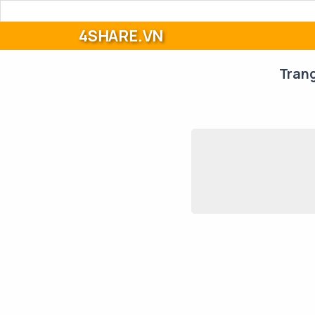
4SHARE.VN
Tran