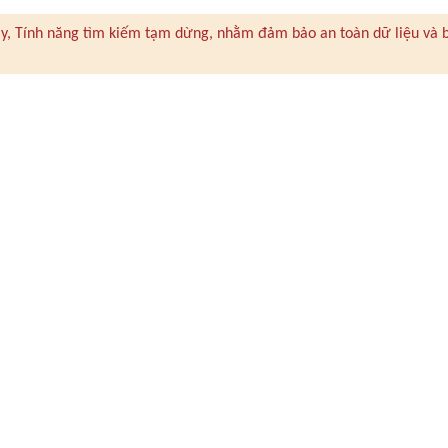
 này, Tính năng tìm kiếm tạm dừng, nhằm đảm bảo an toàn dữ liệu và 