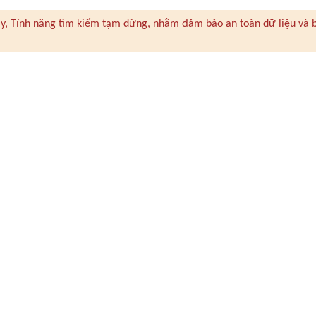
 này, Tính năng tìm kiếm tạm dừng, nhằm đảm bảo an toàn dữ liệu và 