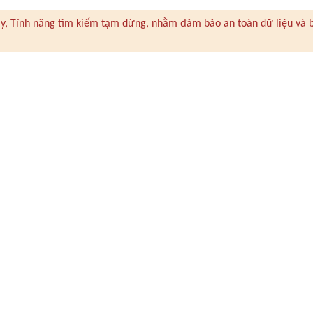
 này, Tính năng tìm kiếm tạm dừng, nhằm đảm bảo an toàn dữ liệu và 