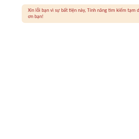
Xin lỗi bạn vì sự bất tiện này, Tính năng tìm kiếm tạ
ơn bạn!