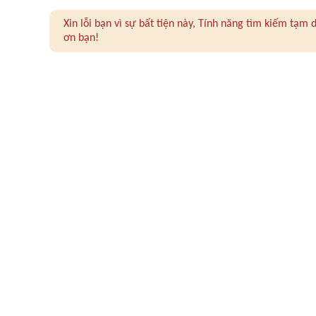
Xin lỗi bạn vì sự bất tiện này, Tính năng tìm kiếm tạ
ơn bạn!