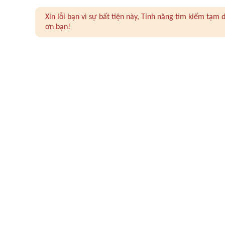
Xin lỗi bạn vì sự bất tiện này, Tính năng tìm kiếm tạ
ơn bạn!