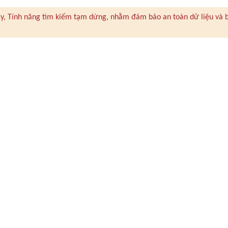
 này, Tính năng tìm kiếm tạm dừng, nhằm đảm bảo an toàn dữ liệu và 