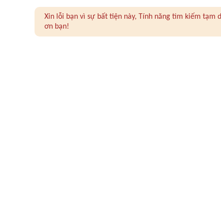
Xin lỗi bạn vì sự bất tiện này, Tính năng tìm kiếm tạ
ơn bạn!