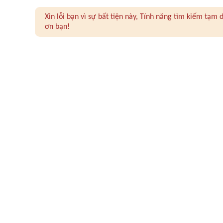
Xin lỗi bạn vì sự bất tiện này, Tính năng tìm kiếm tạ
ơn bạn!