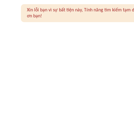
Xin lỗi bạn vì sự bất tiện này, Tính năng tìm kiếm tạ
ơn bạn!