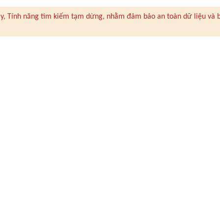
 này, Tính năng tìm kiếm tạm dừng, nhằm đảm bảo an toàn dữ liệu và 