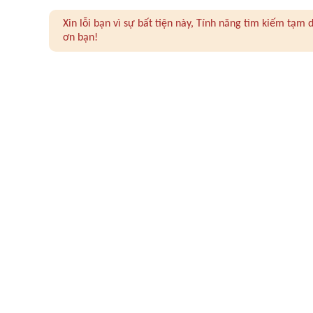
Xin lỗi bạn vì sự bất tiện này, Tính năng tìm kiếm tạ
ơn bạn!