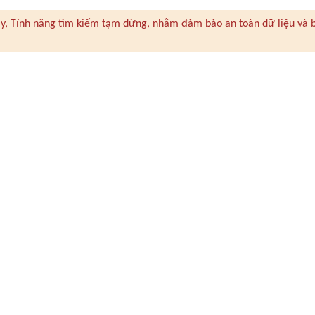
 này, Tính năng tìm kiếm tạm dừng, nhằm đảm bảo an toàn dữ liệu và 