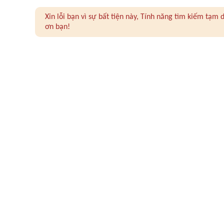
Xin lỗi bạn vì sự bất tiện này, Tính năng tìm kiếm tạ
ơn bạn!