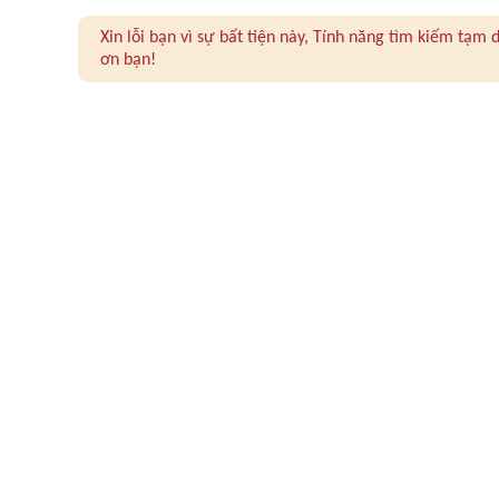
Xin lỗi bạn vì sự bất tiện này, Tính năng tìm kiếm tạ
ơn bạn!