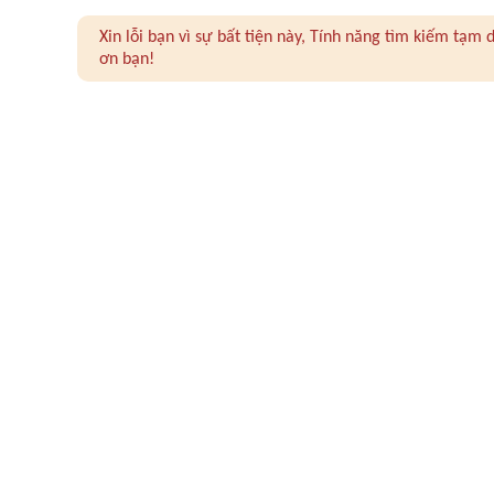
Xin lỗi bạn vì sự bất tiện này, Tính năng tìm kiếm tạ
ơn bạn!