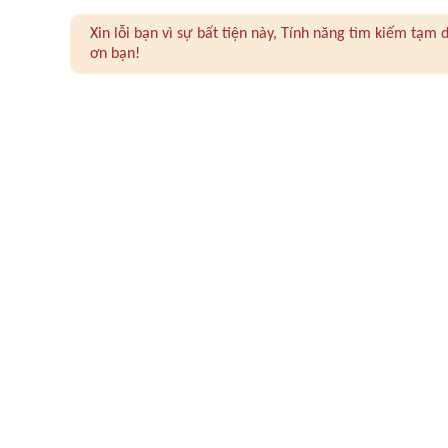
Xin lỗi bạn vì sự bất tiện này, Tính năng tìm kiếm tạ
ơn bạn!