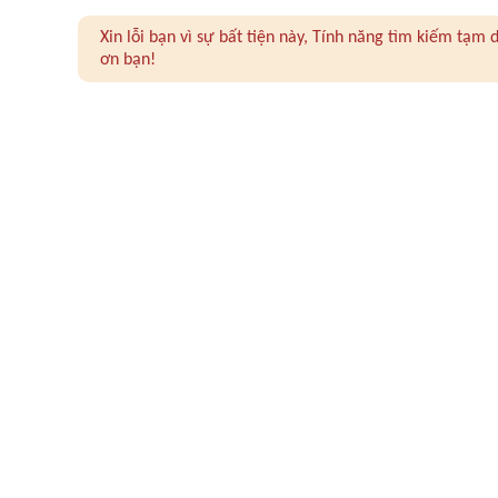
Xin lỗi bạn vì sự bất tiện này, Tính năng tìm kiếm tạ
ơn bạn!