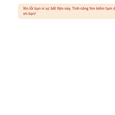
Xin lỗi bạn vì sự bất tiện này, Tính năng tìm kiếm tạ
ơn bạn!