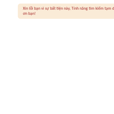
Xin lỗi bạn vì sự bất tiện này, Tính năng tìm kiếm tạ
ơn bạn!