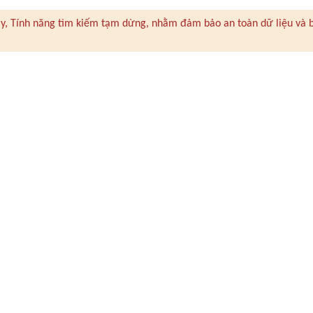
 này, Tính năng tìm kiếm tạm dừng, nhằm đảm bảo an toàn dữ liệu và 