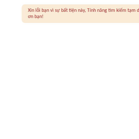
Xin lỗi bạn vì sự bất tiện này, Tính năng tìm kiếm tạ
ơn bạn!