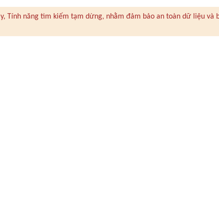
 này, Tính năng tìm kiếm tạm dừng, nhằm đảm bảo an toàn dữ liệu và 