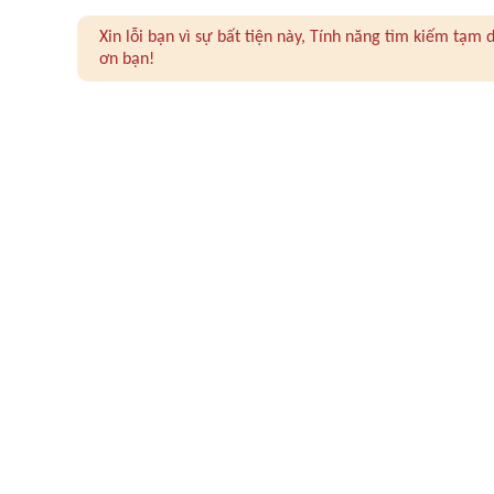
Xin lỗi bạn vì sự bất tiện này, Tính năng tìm kiếm tạ
ơn bạn!